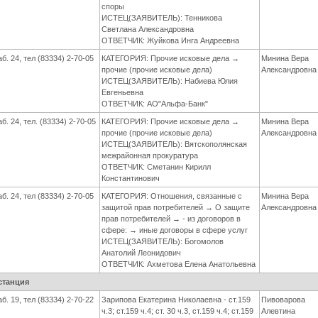
споры
ИСТЕЦ(ЗАЯВИТЕЛЬ): Тенникова
Светлана Александровна
ОТВЕТЧИК: Жуйкова Инга Андреевна
аб. 24, тел (83334) 2-70-05
КАТЕГОРИЯ: Прочие исковые дела →
Минина Вера
прочие (прочие исковые дела)
Александровна
ИСТЕЦ(ЗАЯВИТЕЛЬ): Набиева Юлия
Евгеньевна
ОТВЕТЧИК: АО"Альфа-Банк"
аб. 24, тел. (83334) 2-70-05
КАТЕГОРИЯ: Прочие исковые дела →
Минина Вера
прочие (прочие исковые дела)
Александровна
ИСТЕЦ(ЗАЯВИТЕЛЬ): Вятскополянская
межрайонная прокуратура
ОТВЕТЧИК: Сметанин Кирилл
Константинович
аб. 24, тел (83334) 2-70-05
КАТЕГОРИЯ: Отношения, связанные с
Минина Вера
защитой прав потребителей → О защите
Александровна
прав потребителей → - из договоров в
сфере: → иные договоры в сфере услуг
ИСТЕЦ(ЗАЯВИТЕЛЬ): Богомолов
Анатолий Леонидович
ОТВЕТЧИК: Ахметова Елена Анатольевна
станция
аб. 19, тел (83334) 2-70-22
Зарипова Екатерина Николаевна - ст.159
Пивоварова
ч.3; ст.159 ч.4; ст. 30 ч.3, ст.159 ч.4; ст.159
Алевтина