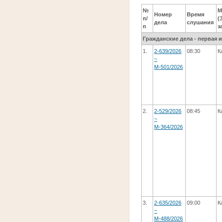
№
М
Номер
Время
п/
(
дела
слушания
п
з
Гражданские дела - первая 
1.
2-639/2026
08:30
К
~
М-501/2026
2.
2-529/2026
08:45
К
~
М-364/2026
3.
2-635/2026
09:00
К
~
М-488/2026