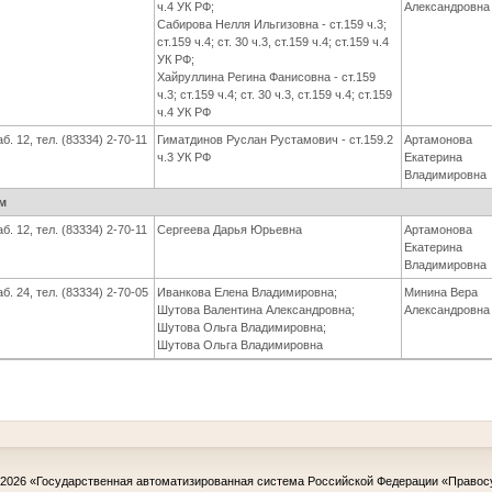
ч.4 УК РФ;
Александровна
Сабирова Нелля Ильгизовна - ст.159 ч.3;
ст.159 ч.4; ст. 30 ч.3, ст.159 ч.4; ст.159 ч.4
УК РФ;
Хайруллина Регина Фанисовна - ст.159
ч.3; ст.159 ч.4; ст. 30 ч.3, ст.159 ч.4; ст.159
ч.4 УК РФ
аб. 12, тел. (83334) 2-70-11
Гиматдинов Руслан Рустамович - ст.159.2
Артамонова
ч.3 УК РФ
Екатерина
Владимировна
м
аб. 12, тел. (83334) 2-70-11
Сергеева Дарья Юрьевна
Артамонова
Екатерина
Владимировна
аб. 24, тел. (83334) 2-70-05
Иванкова Елена Владимировна;
Минина Вера
Шутова Валентина Александровна;
Александровна
Шутова Ольга Владимировна;
Шутова Ольга Владимировна
-2026
«Государственная автоматизированная система Российской Федерации «Правос