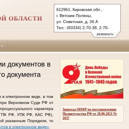
612961, Кировская обл.,
г. Вятские Поляны,
ОЙ ОБЛАСТИ
ул. Советская, д. 26 А
Тел.: (83334) 2-70-38, 2-70-
36 (ф.)
развернуть
vpsud@mail.ru
и документов в
го документа
в электронном виде, в том
 при Верховном Суде РФ от
 процессуального характера
Запросы ОПФР по постановлению
Правительства РФ от 28.06.2021 №
 ГПК РФ, УПК РФ, КАС РФ),
1037
ой указанным Порядком, то
тов в электронном виде»
.