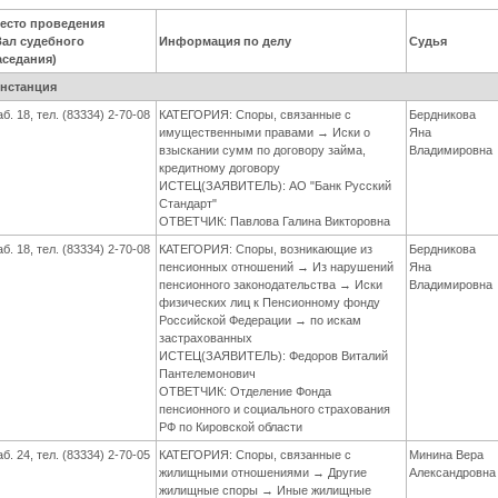
есто проведения
Зал судебного
Информация по делу
Судья
аседания)
инстанция
аб. 18, тел. (83334) 2-70-08
КАТЕГОРИЯ: Споры, связанные с
Бердникова
имущественными правами → Иски о
Яна
взыскании сумм по договору займа,
Владимировна
кредитному договору
ИСТЕЦ(ЗАЯВИТЕЛЬ): АО "Банк Русский
Стандарт"
ОТВЕТЧИК: Павлова Галина Викторовна
аб. 18, тел. (83334) 2-70-08
КАТЕГОРИЯ: Споры, возникающие из
Бердникова
пенсионных отношений → Из нарушений
Яна
пенсионного законодательства → Иски
Владимировна
физических лиц к Пенсионному фонду
Российской Федерации → по искам
застрахованных
ИСТЕЦ(ЗАЯВИТЕЛЬ): Федоров Виталий
Пантелемонович
ОТВЕТЧИК: Отделение Фонда
пенсионного и социального страхования
РФ по Кировской области
аб. 24, тел. (83334) 2-70-05
КАТЕГОРИЯ: Споры, связанные с
Минина Вера
жилищными отношениями → Другие
Александровна
жилищные споры → Иные жилищные