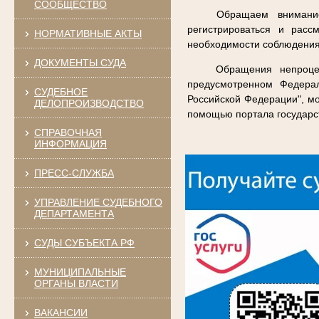
СООБЩЕСТВО
Обращаем внимание
регистрироваться и расс
НОРМАТИВНЫЕ АКТЫ
необходимости соблюдения
ДОКУМЕНТЫ СУДА
Обращения непроцес
предусмотренном Федера
СУДЕБНОЕ
Российской Федерации", мо
ДЕЛОПРОИЗВОДСТВО
помощью портала государс
СПРАВОЧНАЯ
ИНФОРМАЦИЯ
ПРЕСС-СЛУЖБА
УПРАВЛЕНИЕ СУДЕБНОГО
ДЕПАРТАМЕНТА
СУДЫ СУБЪЕКТА РФ
МУНИЦИПАЛЬНЫЕ
ОРГАНЫ ВЛАСТИ
ВАКАНСИИ